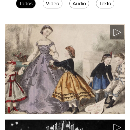
Todos
Video
Audio
Texto
La moda occidental: del
uniforme burgués de vida. Su
protagonismo en el
modernismo y su vinculación
con las vanguardias