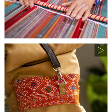
Los tejidos del Perú antiguo:
sofisticaciones y belleza
Curso: Historia de la pintura mural. Módulo III. La
pintura mexicana en el siglo XX
Textiles y accesorios indígenas
mexicanos: diseños,
materiales, técnicas
Curso: Historia de la pintura mural. Módulo III. La