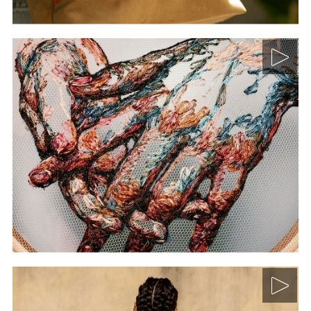
pintura mexicana en el siglo XX
Bordado contemporáneo:
aplicaciones actuales en el
arte y la ilustración
Curso: Historia de la pintura mural. Módulo III. La
pintura mexicana en el siglo XX