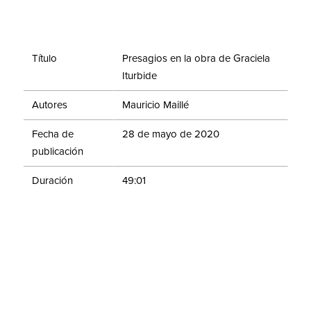
Título
Presagios en la obra de Graciela
Iturbide
Autores
Mauricio Maillé
Fecha de
28 de mayo de 2020
publicación
Duración
49:01
Evento
Ciclo de conferencias: La
Colección a detalle
En esta charla de “La Colección a detalle”, a partir de
un análisis de la obra de Graciela Iturbide, que forma