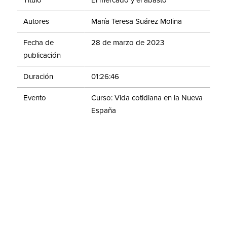
Título
El mercado y el abasto
Autores
María Teresa Suárez Molina
Fecha de
28 de marzo de 2023
publicación
Duración
01:26:46
Evento
Curso: Vida cotidiana en la Nueva
España
El renovado interés por estudiar la vida cotidiana ha
abierto un rico campo de investigación que da cuenta
de los hechos de la gente común. ¿Cómo vivían?, ¿qué
comían?, ¿dónde habitaban? ¿Cómo eran sus
relaciones familiares y laborales? ¿Cuáles eran sus
valores, creencias y prácticas? El ciclo de conferencias
“Vida cotidiana en la Nueva España” busca mostrar al