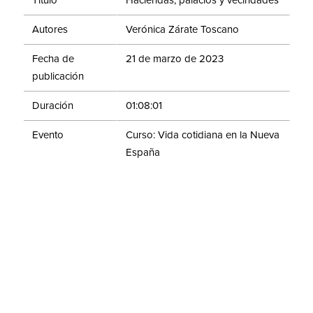
Título
Haciendas, palacios y vecindades
Autores
Verónica Zárate Toscano
Fecha de
21 de marzo de 2023
publicación
Duración
01:08:01
Evento
Curso: Vida cotidiana en la Nueva
España
El renovado interés por estudiar la vida cotidiana ha
abierto un rico campo de investigación que da cuenta
de los hechos de la gente común. ¿Cómo vivían?, ¿qué
comían?, ¿dónde habitaban? ¿Cómo eran sus
relaciones familiares y laborales? ¿Cuáles eran sus
valores, creencias y prácticas? El ciclo de conferencias
“Vida cotidiana en la Nueva España” busca mostrar al