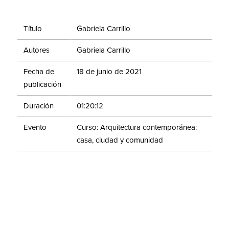
Título
Gabriela Carrillo
Autores
Gabriela Carrillo
Fecha de
18 de junio de 2021
publicación
Duración
01:20:12
Evento
Curso: Arquitectura contemporánea:
casa, ciudad y comunidad
Algún arquitecto del siglo pasado habló de la
arquitectura como el diseño de lo que va de la
cucharita de café a la ciudad, subrayando la
multiplicidad de escalas. Pero sabemos que esas
escalas no sólo son diferentes tamaños sino