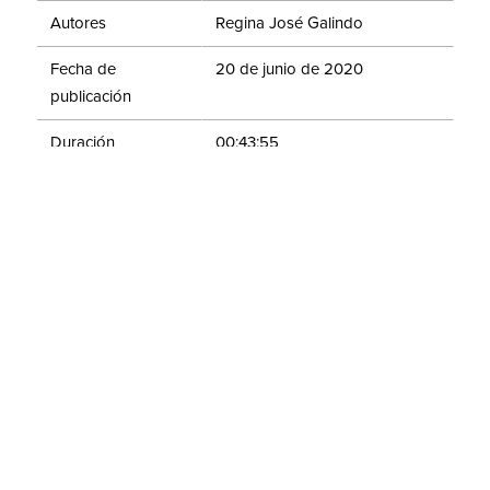
Autores
Regina José Galindo
Fecha de
20 de junio de 2020
publicación
Duración
00:43:55
Evento
Sala de Espera
En esta sesión, Rafael Ortega dialoga con Regina José
Galindo sobre un proyecto que soporta y visibiliza a
grupos de personas desempleadas en esta pandemia,
para ser desarrollado y producido en plataformas
digitales de videoconferencias.
Compartir