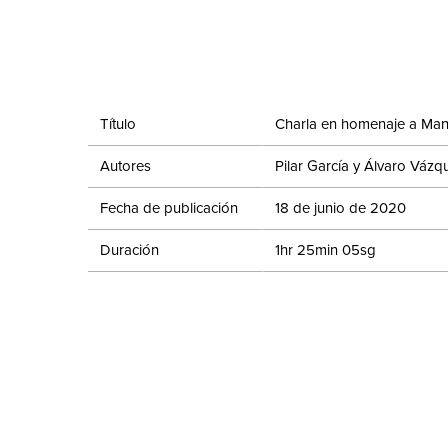
Título
Charla en homenaje a Man
Autores
Pilar García y Álvaro Váz
Fecha de publicación
18 de junio de 2020
Duración
1hr 25min 05sg
Evento
Exposición temporal: Manu
Compartir