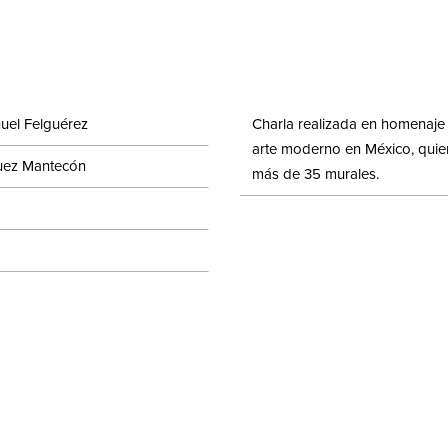
uel Felguérez
Charla realizada en homenaje 
arte moderno en México, quien
quez Mantecón
más de 35 murales.
el Felguérez. Trayectorias