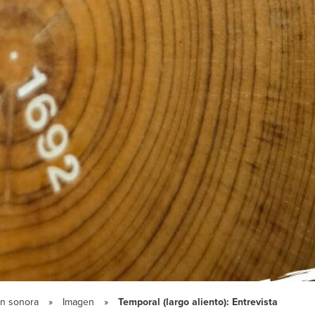
ón sonora
Imagen
Temporal (largo aliento): Entrevista