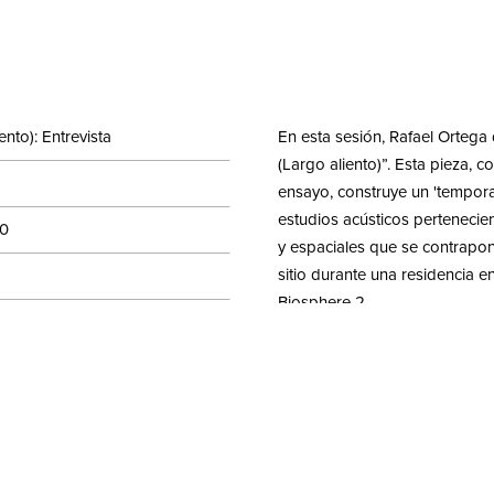
ento): Entrevista
En esta sesión, Rafael Ortega
(Largo aliento)”. Esta pieza, 
ensayo, construye un 'tempora
estudios acústicos pertenecien
20
y espaciales que se contrapo
sitio durante una residencia e
Biosphere 2.